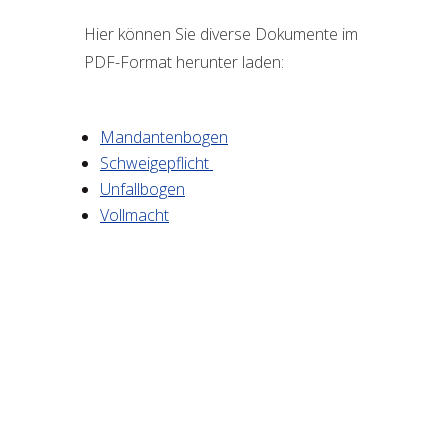
Hier kön­nen Sie diver­se Doku­men­te im
PDF-For­mat her­un­ter laden:
Man­dan­ten­bo­gen
Schwei­ge­pflicht
Unfall­bo­gen
Voll­macht