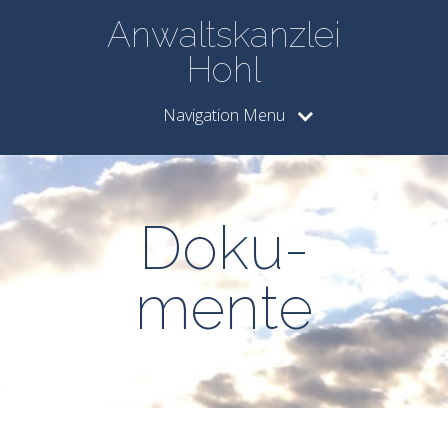
Anwaltskanzlei
Hohl
Navigation Menu
Doku­
men­te