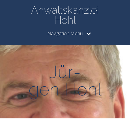
Anwaltskanzlei
Hohl
Navigation Menu
Jür­
gen Hohl