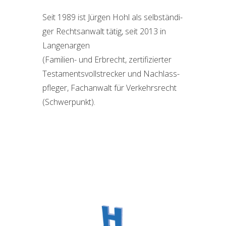
Seit 1989 ist Jür­gen Hohl als selb­stän­di­
ger Rechts­an­walt tätig, seit 2013 in
Langenargen
(Fami­li­en- und Erbrecht, zer­ti­fi­zier­ter
Tes­ta­ments­voll­stre­cker und Nach­lass­
pfle­ger, Fach­an­walt für Ver­kehrs­recht
(Schwer­punkt).